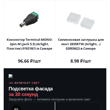
Коннектор Terminal-MONO-
Силиконовая заглушка для
2pin-M (Jack 5.5) (Arlight,
лент 2835RTW (Arlight, -)
Пластик) 019218(1) в Самаре
020036(2) в Самаре
96.66
₽
/шт
8.98
₽
/шт
AI ВКЛЮЧАЕТ СВЕТ
Подсветка фасада
за 30 секунд
Загрузите фото — потяните ползунок и включите свет
ЛЕ
ДО