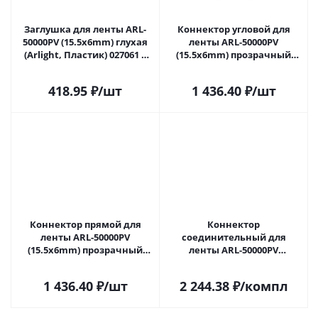
Заглушка для ленты ARL-
Коннектор угловой для
50000PV (15.5x6mm) глухая
ленты ARL-50000PV
(Arlight, Пластик) 027061 в
(15.5x6mm) прозрачный
Самаре
(Arlight, Пластик) 027062 в
Самаре
418.95
₽
/шт
1 436.40
₽
/шт
Коннектор прямой для
Коннектор
ленты ARL-50000PV
соединительный для
(15.5x6mm) прозрачный
ленты ARL-50000PV
(Arlight, Пластик) 027067 в
(15.5x6mm) (Arlight,
Самаре
Пластик) 027068 в Самаре
1 436.40
₽
/шт
2 244.38
₽
/компл