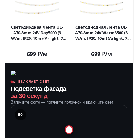
Светодиодная Лента UL-
Светодиодная Лента UL-
A70-8mm 24V Day5000 (3
A70-8mm 24V Warm3500 (3
W/m, IP20, 10m) (Arlight, 7
W/m, IP20, 10m) (Arlight, 7
лет) 063307 в Самаре
лет) 063309 в Самаре
699
₽
/м
699
₽
/м
AI ВКЛЮЧАЕТ СВЕТ
Подсветка фасада
за 30 секунд
Загрузите фото — потяните ползунок и включите свет
ЛЕ
ДО