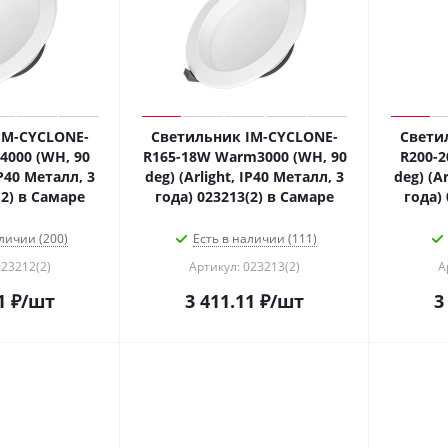
IM-CYCLONE-
Светильник IM-CYCLONE-
Свети
4000 (WH, 90
R165-18W Warm3000 (WH, 90
R200-2
IP40 Металл, 3
deg) (Arlight, IP40 Металл, 3
deg) (A
(2) в Самаре
года) 023213(2) в Самаре
года)
личии (200)
Есть в наличии (111)
023212(2)
Артикул: 023213(2)
А
1
₽
/шт
3 411.11
₽
/шт
3