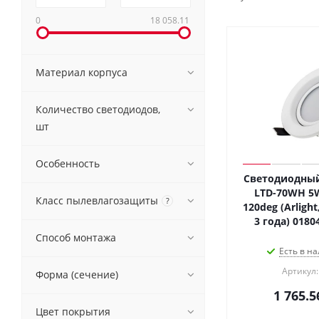
0
18 058.11
Материал корпуса
Количество светодиодов,
шт
Особенность
Светодиодный
LTD-70WH 5W
Класс пылевлагозащиты
?
120deg (Arlight
3 года) 0180
Способ монтажа
Есть в на
Артикул:
Форма (сечение)
1 765.5
Цвет покрытия