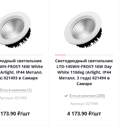
иодный светильник
Светодиодный светильник
WH-FROST-16W White
LTD-145WH-FROST-16W Day
Arlight, IP44 Металл,
White 110deg (Arlight, IP44
а) 021493 в Самаре
Металл, 3 года) 021494 в
Самаре
Есть в наличии (1)
Есть в наличии (200)
Артикул: 021493
Артикул: 021494
 173.90
₽
/шт
4 173.90
₽
/шт