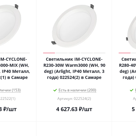
IM-CYCLONE-
Светильник IM-CYCLONE-
Свети
000-MIX (WH,
R230-30W Warm3000 (WH, 90
R280-40
t, IP40 Металл,
deg) (Arlight, IP40 Металл, 3
deg) (A
2(1) в Самаре
года) 022524(2) в Самаре
года)
личии (153)
Есть в наличии (200)
022522(1)
Артикул: 022524(2)
А
3
₽
/шт
4 627.63
₽
/шт
5