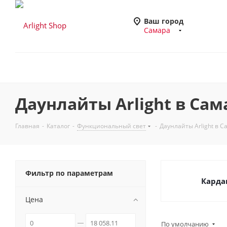
Ваш город
Самара
Даунлайты Arlight в Сам
Главная
-
Каталог
-
Функциональный свет
-
Даунлайты Arlight в С
Фильтр по параметрам
Карда
Цена
По умолчанию