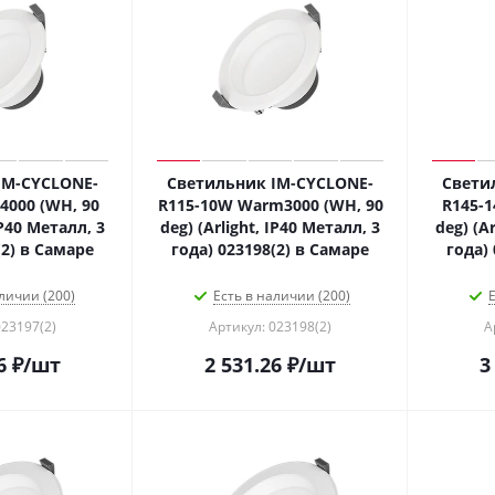
IM-CYCLONE-
Светильник IM-CYCLONE-
Свети
4000 (WH, 90
R115-10W Warm3000 (WH, 90
R145-1
IP40 Металл, 3
deg) (Arlight, IP40 Металл, 3
deg) (A
(2) в Самаре
года) 023198(2) в Самаре
года)
личии (200)
Есть в наличии (200)
Е
023197(2)
Артикул: 023198(2)
А
6
₽
/шт
2 531.26
₽
/шт
3