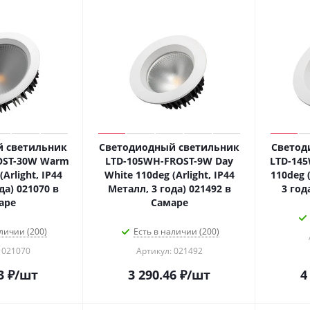
 светильник
Светодиодный светильник
Светод
OST-30W Warm
LTD-105WH-FROST-9W Day
LTD-145
Arlight, IP44
White 110deg (Arlight, IP44
110deg (
да) 021070 в
Металл, 3 года) 021492 в
3 год
аре
Самаре
личии (200)
Есть в наличии (200)
 021070
Артикул: 021492
3
₽
/шт
3 290.46
₽
/шт
4