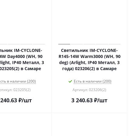
льник IM-CYCLONE-
Светильник IM-CYCLONE-
4W Day4000 (WH, 90
R145-14W Warm3000 (WH, 90
rlight, IP40 Металл, 3
deg) (Arlight, IP40 Металл, 3
 023205(2) в Самаре
года) 023206(2) в Самаре
сть в наличии (200)
Есть в наличии (200)
ртикул: 023205(2)
Артикул: 023206(2)
 240.63
₽
/шт
3 240.63
₽
/шт