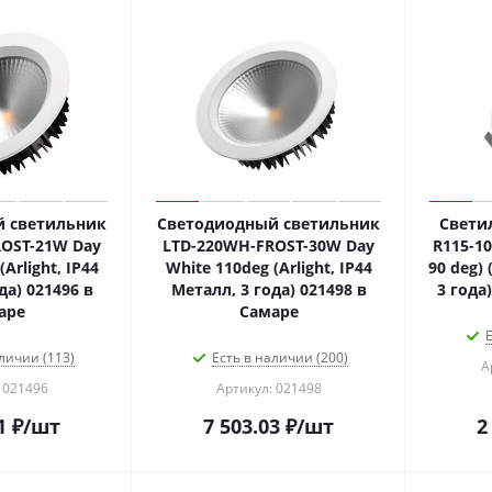
 светильник
Светодиодный светильник
Свети
OST-21W Day
LTD-220WH-FROST-30W Day
R115-1
Arlight, IP44
White 110deg (Arlight, IP44
90 deg) 
да) 021496 в
Металл, 3 года) 021498 в
3 года
аре
Самаре
Е
личии (113)
Есть в наличии (200)
А
 021496
Артикул: 021498
1
₽
/шт
7 503.03
₽
/шт
2