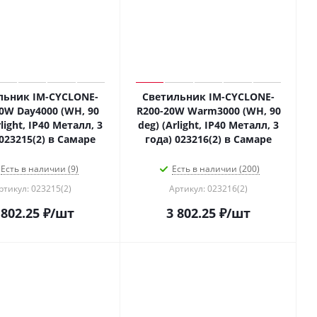
льник IM-CYCLONE-
Светильник IM-CYCLONE-
0W Day4000 (WH, 90
R200-20W Warm3000 (WH, 90
rlight, IP40 Металл, 3
deg) (Arlight, IP40 Металл, 3
 023215(2) в Самаре
года) 023216(2) в Самаре
Есть в наличии (9)
Есть в наличии (200)
ртикул: 023215(2)
Артикул: 023216(2)
 802.25
₽
/шт
3 802.25
₽
/шт