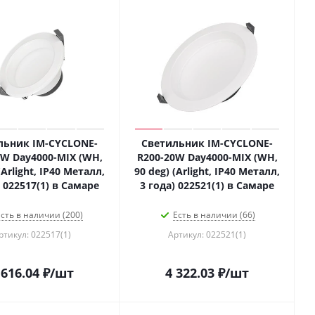
льник IM-CYCLONE-
Светильник IM-CYCLONE-
0W Day4000-MIX (WH,
R200-20W Day4000-MIX (WH,
(Arlight, IP40 Металл,
90 deg) (Arlight, IP40 Металл,
) 022517(1) в Самаре
3 года) 022521(1) в Самаре
сть в наличии (200)
Есть в наличии (66)
ртикул: 022517(1)
Артикул: 022521(1)
 616.04
₽
/шт
4 322.03
₽
/шт