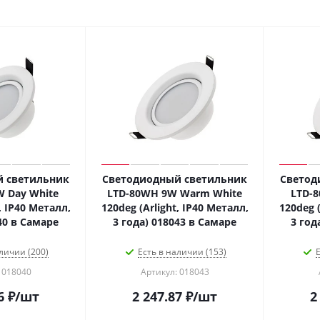
 светильник
Светодиодный светильник
Светод
 Day White
LTD-80WH 9W Warm White
LTD-
, IP40 Металл,
120deg (Arlight, IP40 Металл,
120deg (
40 в Самаре
3 года) 018043 в Самаре
3 год
личии (200)
Есть в наличии (153)
Е
 018040
Артикул: 018043
6
₽
/шт
2 247.87
₽
/шт
2