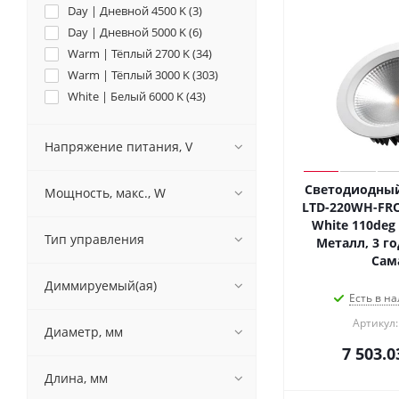
Day | Дневной 4500 K (
3
)
Day | Дневной 5000 K (
6
)
Warm | Тёплый 2700 K (
34
)
Warm | Тёплый 3000 K (
303
)
White | Белый 6000 K (
43
)
Напряжение питания, V
Светодиодный
Мощность, макс., W
LTD-220WH-FR
White 110deg (
Тип управления
Металл, 3 го
Сам
Диммируемый(ая)
Есть в на
Артикул:
Диаметр, мм
7 503.0
Длина, мм