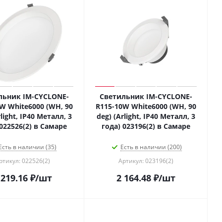
льник IM-CYCLONE-
Светильник IM-CYCLONE-
W White6000 (WH, 90
R115-10W White6000 (WH, 90
rlight, IP40 Металл, 3
deg) (Arlight, IP40 Металл, 3
 022526(2) в Самаре
года) 023196(2) в Самаре
Есть в наличии (35)
Есть в наличии (200)
ртикул: 022526(2)
Артикул: 023196(2)
 219.16
₽
/шт
2 164.48
₽
/шт