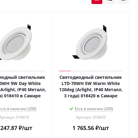
иодный светильник
Светодиодный светильник
80WH 9W Day White
LTD-70WH 5W Warm White
Arlight, IP40 Металл,
120deg (Arlight, IP40 Металл,
а) 018410 в Самаре
3 года) 018420 в Самаре
сть в наличии (200)
Есть в наличии (200)
Артикул: 018410
Артикул: 018420
 247.87
₽
/шт
1 765.56
₽
/шт