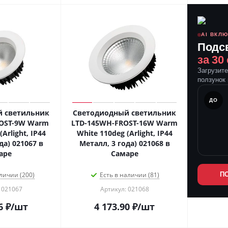
AI ВКЛ
Подс
за 30
Загрузит
ползунок 
ПОСЛЕ
ДО
 светильник
Светодиодный светильник
OST-9W Warm
LTD-145WH-FROST-16W Warm
Arlight, IP44
White 110deg (Arlight, IP44
да) 021067 в
Металл, 3 года) 021068 в
аре
Самаре
личии (200)
Есть в наличии (81)
П
 021067
Артикул: 021068
6
₽
/шт
4 173.90
₽
/шт