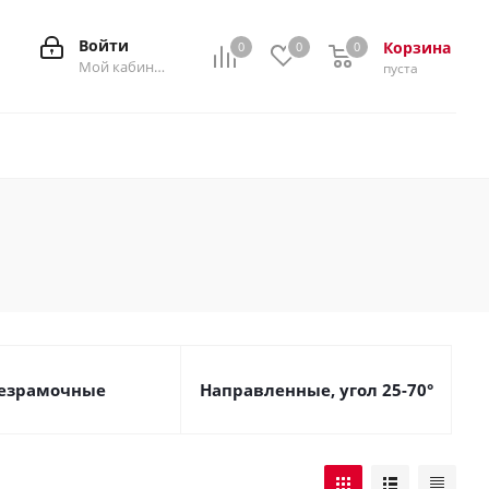
Войти
Корзина
0
0
0
0
Мой кабинет
пуста
езрамочные
Направленные, угол 25-70°