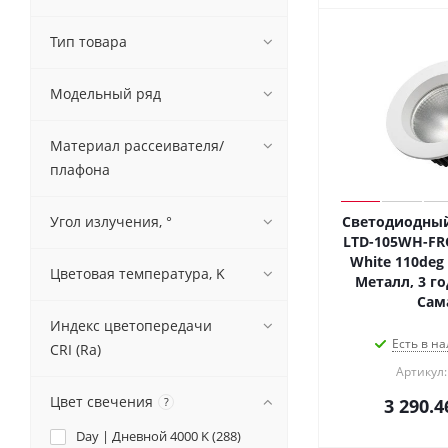
Тип товара
Модельный ряд
Материал рассеивателя/
плафона
Угол излучения, °
Светодиодный
LTD-105WH-FR
White 110deg (
Цветовая температура, K
Металл, 3 го
Сам
Индекс цветопередачи
Есть в на
CRI (Ra)
Артикул:
Цвет свечения
?
3 290.4
Day | Дневной 4000 K (
288
)