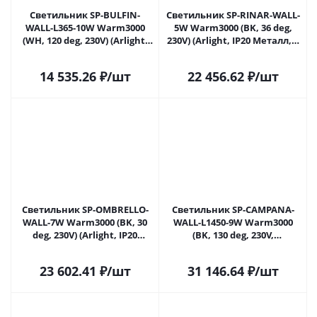
Светильник SP-BULFIN-
Светильник SP-RINAR-WALL-
WALL-L365-10W Warm3000
5W Warm3000 (BK, 36 deg,
(WH, 120 deg, 230V) (Arlight,
230V) (Arlight, IP20 Металл, 5
IP65 Бетон, 3 года) 058131 в
лет)
Самаре
14 535.26
₽
/шт
22 456.62
₽
/шт
Светильник SP-OMBRELLO-
Светильник SP-CAMPANA-
WALL-7W Warm3000 (BK, 30
WALL-L1450-9W Warm3000
deg, 230V) (Arlight, IP20
(BK, 130 deg, 230V,
Металл, 5 лет)
TELESCOPIC) (Arlight, IP20
Металл, 5 лет)
23 602.41
₽
/шт
31 146.64
₽
/шт