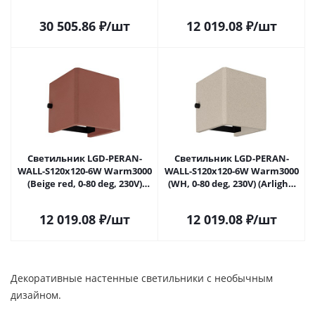
IP20 Мрамор, 5 лет)
(Arlight, IP65 Бетон, 3 года)
061760 в Самаре
30 505.86
₽
/шт
12 019.08
₽
/шт
Светильник LGD-PERAN-
Светильник LGD-PERAN-
WALL-S120x120-6W Warm3000
WALL-S120x120-6W Warm3000
(Beige red, 0-80 deg, 230V)
(WH, 0-80 deg, 230V) (Arlight,
(Arlight, IP65 Бетон, 3 года)
IP65 Бетон, 3 года) 058169 в
061761 в Самаре
Самаре
12 019.08
₽
/шт
12 019.08
₽
/шт
Декоративные настенные светильники с необычным
дизайном.