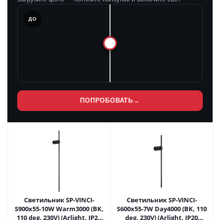
ЛЕ
ДО
ПОПРОБОВАТЬ
→
Светильник SP-VINCI-
Светильник SP-VINCI-
S900x55-10W Warm3000 (BK,
S600x55-7W Day4000 (BK, 110
110 deg, 230V) (Arlight, IP20
deg, 230V) (Arlight, IP20