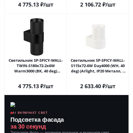
4 775.13
₽
/шт
2 106.72
₽
/шт
Светильник SP-SPICY-WALL-
Светильник SP-SPICY-WALL-
TWIN-S180x72-2x6W
S115x72-6W Day4000 (WH, 40
Warm3000 (BK, 40 deg)
deg) (Arlight, IP20 Металл, 3
(Arlight, IP20 Металл, 3 года)
года)
4 775.13
₽
/шт
2 633.40
₽
/шт
AI ВКЛЮЧАЕТ СВЕТ
Подсветка фасада
за 30 секунд
Загрузите фото — потяните ползунок и включите свет