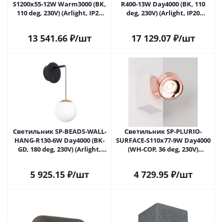
S1200x55-12W Warm3000 (BK,
R400-13W Day4000 (BK, 110
110 deg, 230V) (Arlight, IP20
deg, 230V) (Arlight, IP20
Металл, 3 года) 036931 в
Металл, 3 года)
Самаре
13 541.66
₽
/шт
17 129.07
₽
/шт
Светильник SP-BEADS-WALL-
Светильник SP-PLURIO-
HANG-R130-6W Day4000 (BK-
SURFACE-S110x77-9W Day4000
GD, 180 deg, 230V) (Arlight,
(WH-COP, 36 deg, 230V)
IP20 Металл, 3 года)
(Arlight, IP20 Металл, 3 года)
5 925.15
₽
/шт
4 729.95
₽
/шт