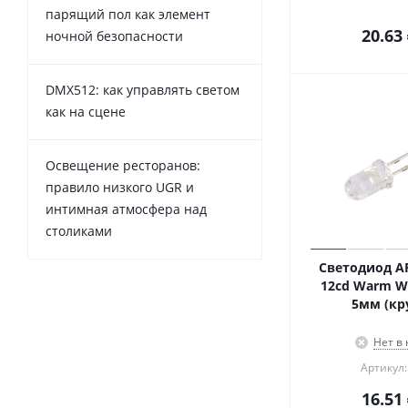
парящий пол как элемент
20.63
ночной безопасности
DMX512: как управлять светом
как на сцене
Освещение ресторанов:
правило низкого UGR и
интимная атмосфера над
столиками
Светодиод A
12cd Warm Whi
5мм (кр
Нет в
Артикул:
16.51