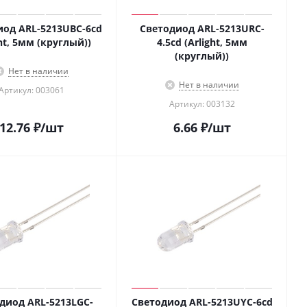
иод ARL-5213UBC-6cd
Светодиод ARL-5213URC-
ght, 5мм (круглый))
4.5cd (Arlight, 5мм
(круглый))
Нет в наличии
Нет в наличии
Артикул: 003061
Артикул: 003132
12.76
₽
/шт
6.66
₽
/шт
диод ARL-5213LGC-
Светодиод ARL-5213UYC-6cd