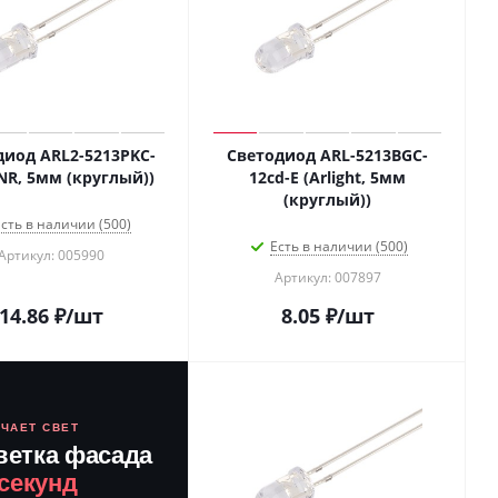
диод ARL2-5213PKC-
Светодиод ARL-5213BGC-
NR, 5мм (круглый))
12cd-E (Arlight, 5мм
(круглый))
сть в наличии (500)
Есть в наличии (500)
Артикул: 005990
Артикул: 007897
14.86
₽
/шт
8.05
₽
/шт
ЮЧАЕТ СВЕТ
ветка фасада
 секунд