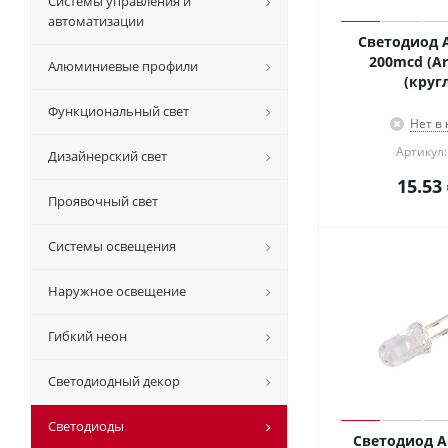
Системы управления и
автоматизации
Светодиод A
200mcd (Ar
Алюминиевые профили
(круг
Функциональный свет
Нет в
Артикул:
Дизайнерский свет
15.53
Проявочный свет
Системы освещения
Наружное освещение
Гибкий неон
Светодиодный декор
Светодиоды
Светодиод A