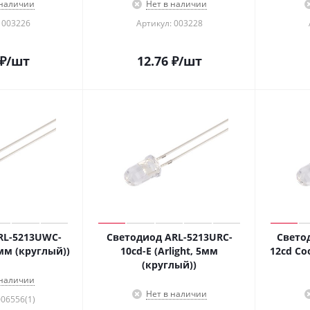
 наличии
Нет в наличии
 003226
Артикул: 003228
₽
/шт
12.76
₽
/шт
RL-5213UWC-
Светодиод ARL-5213URC-
Свето
5мм (круглый))
10cd-E (Arlight, 5мм
12cd Coo
(круглый))
 наличии
Нет в наличии
006556(1)