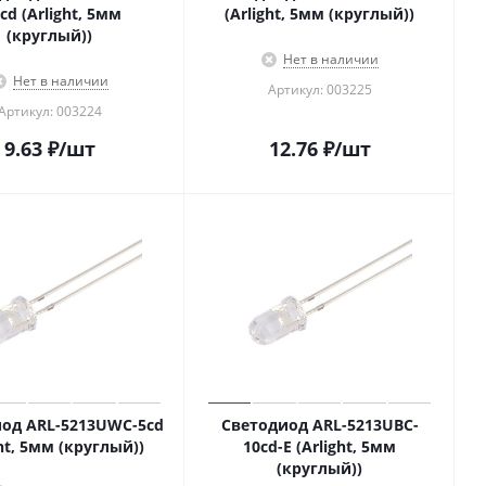
5cd (Arlight, 5мм
(Arlight, 5мм (круглый))
(круглый))
Нет в наличии
Нет в наличии
Артикул: 003225
Артикул: 003224
9.63
₽
/шт
12.76
₽
/шт
од ARL-5213UWC-5cd
Светодиод ARL-5213UBC-
ght, 5мм (круглый))
10cd-E (Arlight, 5мм
(круглый))