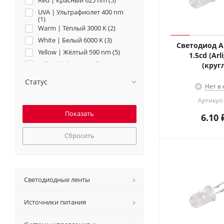
Red | Красный 625 nm (
5
)
UVA | Ультрафиолет 400 nm
(
1
)
Warm | Тёплый 3000 K (
2
)
White | Белый 6000 K (
3
)
Светодиод A
Yellow | Жёлтый 590 nm (
5
)
1.5cd (Arl
Yellowish | Зелёный 570 nm
(круг
(жёлт. отт.) (
2
)
Статус
Нет в
Артикул:
6.10
Сбросить
Светодиодные ленты
Источники питания