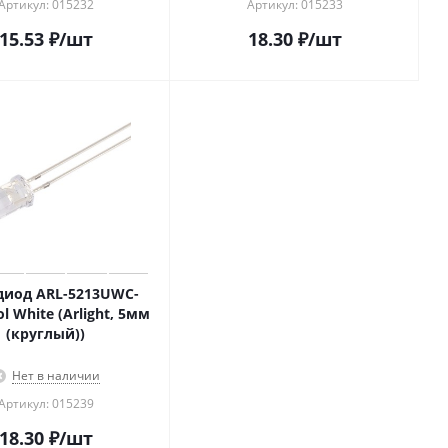
Артикул: 015232
Артикул: 015233
15.53
₽
/шт
18.30
₽
/шт
диод ARL-5213UWC-
l White (Arlight, 5мм
(круглый))
Нет в наличии
Артикул: 015239
18.30
₽
/шт