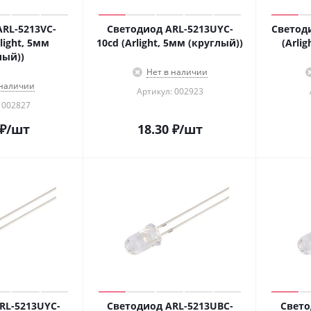
RL-5213VC-
Светодиод ARL-5213UYC-
Светод
light, 5мм
10cd (Arlight, 5мм (круглый))
(Arli
лый))
Нет в наличии
 наличии
Артикул: 002923
 002827
₽
/шт
18.30
₽
/шт
RL-5213UYC-
Светодиод ARL-5213UBC-
Свето