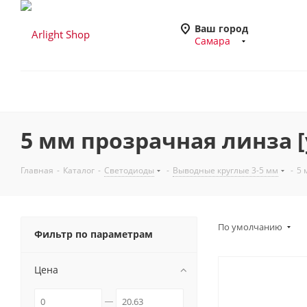
Ваш город
Самара
5 мм прозрачная линза [у
Главная
-
Каталог
-
Светодиоды
-
Выводные круглые 3-5 мм
-
5 
По умолчанию
Фильтр по параметрам
Цена