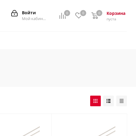
Войти
Корзина
0
0
0
0
Мой кабинет
пуста