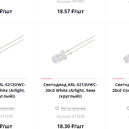
Артикул: 007902
₽
/шт
18.57
₽
/шт
RL-5213UWC-
Светодиод ARL-5213UWC-
Свето
te (Arlight,
20cd White (Arlight, 5мм
20cd Coo
углый))
(круглый))
 наличии
Нет в наличии
 015234
Артикул: 015238
₽
/шт
18.30
₽
/шт