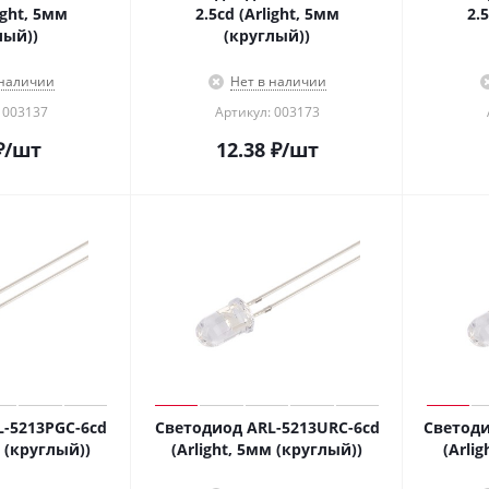
ight, 5мм
2.5cd (Arlight, 5мм
2.
лый))
(круглый))
 наличии
Нет в наличии
 003137
Артикул: 003173
₽
/шт
12.38
₽
/шт
-5213PGC-6cd
Светодиод ARL-5213URC-6cd
Светоди
м (круглый))
(Arlight, 5мм (круглый))
(Arli