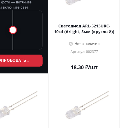
е фото — потяните
и включите свет
Светодиод ARL-5213URC-
10cd (Arlight, 5мм (круглый))
Нет в наличии
Артикул: 002377
ОПРОБОВАТЬ
→
18.30
₽
/шт