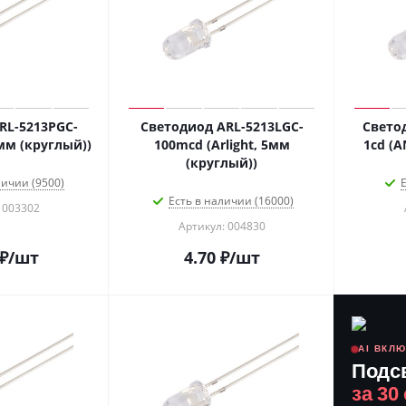
RL-5213PGC-
Светодиод ARL-5213LGC-
Свето
5мм (круглый))
100mcd (Arlight, 5мм
1cd (A
(круглый))
личии (9500)
Е
Есть в наличии (16000)
 003302
Артикул: 004830
₽
/шт
4.70
₽
/шт
AI ВКЛ
Подс
за 30