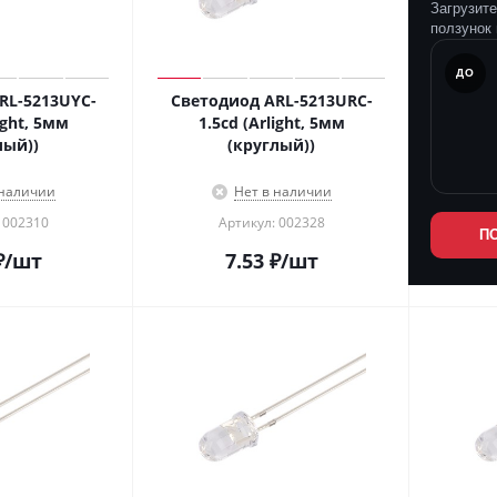
Загрузит
ползунок 
ПОСЛЕ
ДО
RL-5213UYC-
Светодиод ARL-5213URC-
ight, 5мм
1.5cd (Arlight, 5мм
лый))
(круглый))
 наличии
Нет в наличии
 002310
Артикул: 002328
П
₽
/шт
7.53
₽
/шт