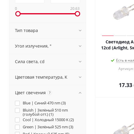
0
20.63
Тип товара
Светодиод A
Угол излучения, °
12cd (Arlight, 
Есть в на
Сила света, cd
Артикул:
Цветовая температура, K
17.33
Цвет свечения
?
Blue | Синий 470 nm (
3
)
Bluish | Зелёный 510 nm
(голубой отт.) (
1
)
Cool | Холодный 15000 K (
2
)
Green | Зелёный 525 nm (
3
)