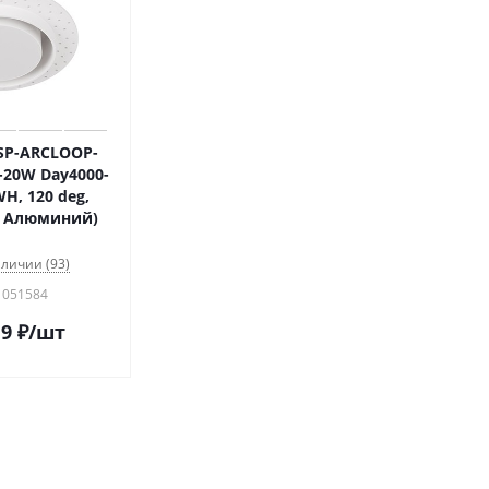
SP-ARCLOOP-
-20W Day4000-
H, 120 deg,
t, Алюминий)
аличии (93)
 051584
19
₽
/шт