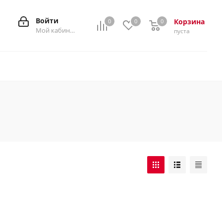
Войти
Корзина
0
0
0
0
Мой кабинет
пуста