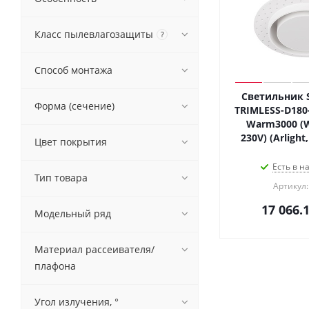
Класс пылевлагозащиты
?
Способ монтажа
Светильник 
Форма (сечение)
TRIMLESS-D180
Warm3000 (W
230V) (Arligh
Цвет покрытия
Есть в н
Тип товара
Артикул:
17 066.
Модельный ряд
Материал рассеивателя/
плафона
Угол излучения, °