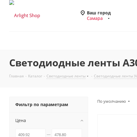
Ваш город
Самара
Светодиодные ленты A30
Главная
-
Каталог
-
Светодиодные ленты
-
Светодиодные ленты Ун
По умолчанию
Фильтр по параметрам
Цена