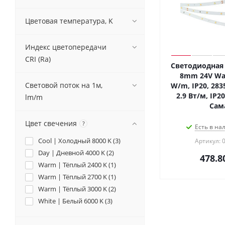
Цветовая температура, K
Индекс цветопередачи
CRI (Ra)
Светодиодная 
8mm 24V War
Световой поток на 1м,
W/m, IP20, 2835
2.9 Вт/м, IP20
lm/m
Сам
Цвет свечения
?
Есть в на
Cool | Холодный 8000 K (
3
)
Артикул: 
Day | Дневной 4000 K (
2
)
478.8
Warm | Тёплый 2400 K (
1
)
Warm | Тёплый 2700 K (
1
)
Warm | Тёплый 3000 K (
2
)
White | Белый 6000 K (
3
)