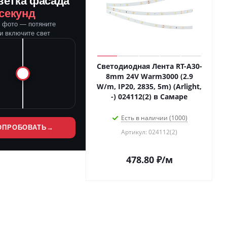
ветка фасада
 секунд
е фото — потяните
и включите свет
Светодиодная Лента RT-A30-
8mm 24V Warm3000 (2.9
W/m, IP20, 2835, 5m) (Arlight,
-) 024112(2) в Самаре
Есть в наличии (1000)
ОПРОБОВАТЬ
→
Артикул: 024112(2)
478.80
₽
/м