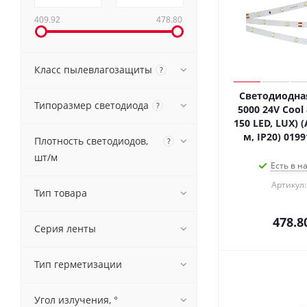
409.92
478.80
Класс пылевлагозащиты
?
Светодиодная
Типоразмер светодиода
?
5000 24V Cool 
150 LED, LUX) (A
м, IP20) 019
Плотность светодиодов,
?
шт/м
Есть в н
Артикул:
Тип товара
478.8
Серия ленты
Тип герметизации
Угол излучения, °