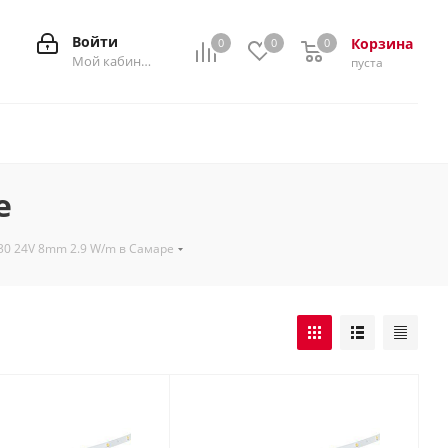
Войти
Корзина
0
0
0
0
Мой кабинет
пуста
е
0 24V 8mm 2.9 W/m в Самаре