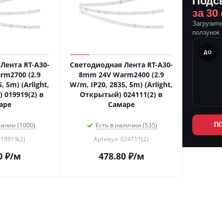
Подс
за 30
Загрузит
ползунок 
ПОСЛЕ
ДО
Лента RT-A30-
Светодиодная Лента RT-A30-
m2700 (2.9
8mm 24V Warm2400 (2.9
, 5m) (Arlight,
W/m, IP20, 2835, 5m) (Arlight,
) 019919(2) в
Открытый) 024111(2) в
аре
Самаре
личии (1000)
Есть в наличии (535)
П
019919(2)
Артикул: 024111(2)
0
₽
/м
478.80
₽
/м