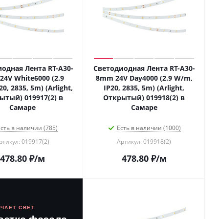
одная Лента RT-A30-
Светодиодная Лента RT-A30-
4V White6000 (2.9
8mm 24V Day4000 (2.9 W/m,
0, 2835, 5m) (Arlight,
IP20, 2835, 5m) (Arlight,
ытый) 019917(2) в
Открытый) 019918(2) в
Самаре
Самаре
сть в наличии (785)
Есть в наличии (1000)
ртикул: 019917(2)
Артикул: 019918(2)
478.80
₽
/м
478.80
₽
/м
ЮЧАЕТ СВЕТ