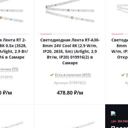
 Лента RT 2-
Светодиодная Лента RT-A30-
Светоди
8K 0.5x (3528,
8mm 24V Cool 8K (2.9 W/m,
8mm 2
rlight, 2.9 Вт/
IP20, 2835, 5m) (Arlight, 2.9
W/m, IP2
916 в Самаре
Вт/м, IP20) 019916(2) в
Откр
Самаре
аличии (55)
Есть в наличии (655)
Е
 019916
Артикул: 019916(2)
А
0
₽
/м
478.80
₽
/м
AI ВКЛ