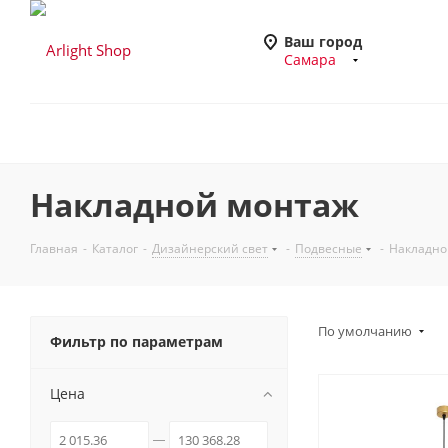
Ваш город
Самара
Накладной монтаж
Главная
-
Каталог
-
Дизайнерский свет
-
Подвесные
-
Накладно
По умолчанию
Фильтр по параметрам
Цена