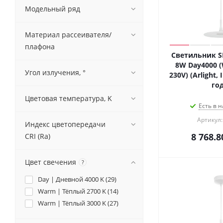
Модельный ряд
Материал рассеивателя/
плафона
Светильник SP
8W Day4000 (
Угол излучения, °
230V) (Arlight,
год
Цветовая температура, K
Есть в н
Артикул:
Индекс цветопередачи
8 768.8
CRI (Ra)
Цвет свечения
?
Day | Дневной 4000 K (
29
)
Warm | Тёплый 2700 K (
14
)
Warm | Тёплый 3000 K (
27
)