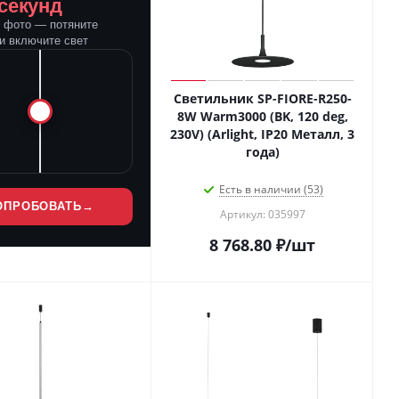
 секунд
е фото — потяните
и включите свет
Светильник SP-FIORE-R250-
8W Warm3000 (BK, 120 deg,
230V) (Arlight, IP20 Металл, 3
года)
Есть в наличии (53)
ОПРОБОВАТЬ
→
Артикул: 035997
8 768.80
₽
/шт