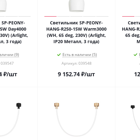
 SP-PEONY-
Светильник SP-PEONY-
Свет
5W Day4000
HANG-R250-15W Warm3000
HANG-R2
30V) (Arlight,
(WH, 65 deg, 230V) (Arlight,
65 deg,
л, 3 года)
IP20 Металл, 3 года)
М
аличии (9)
Есть в наличии (5)
 039547
Артикул: 039548
4
₽
/шт
9 152.74
₽
/шт
12