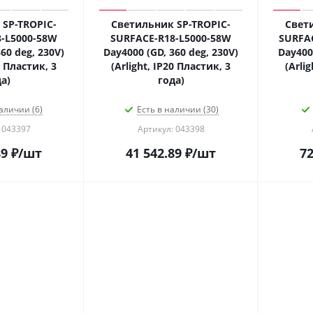
SP-TROPIC-
Светильник SP-TROPIC-
Свет
-L5000-58W
SURFACE-R18-L5000-58W
SURFA
60 deg, 230V)
Day4000 (GD, 360 deg, 230V)
Day4000
0 Пластик, 3
(Arlight, IP20 Пластик, 3
(Arli
а)
года)
аличии (6)
Есть в наличии (30)
 043397
Артикул: 043398
89
₽
/шт
41 542.89
₽
/шт
72