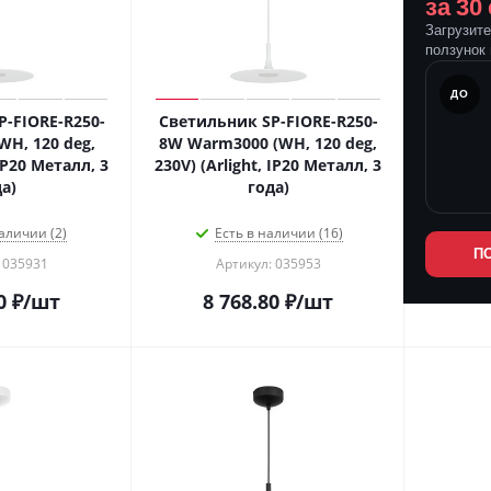
за 30
Загрузит
ползунок 
ПОСЛЕ
ДО
-FIORE-R250-
Светильник SP-FIORE-R250-
WH, 120 deg,
8W Warm3000 (WH, 120 deg,
 IP20 Металл, 3
230V) (Arlight, IP20 Металл, 3
а)
года)
аличии (2)
Есть в наличии (16)
П
 035931
Артикул: 035953
0
₽
/шт
8 768.80
₽
/шт