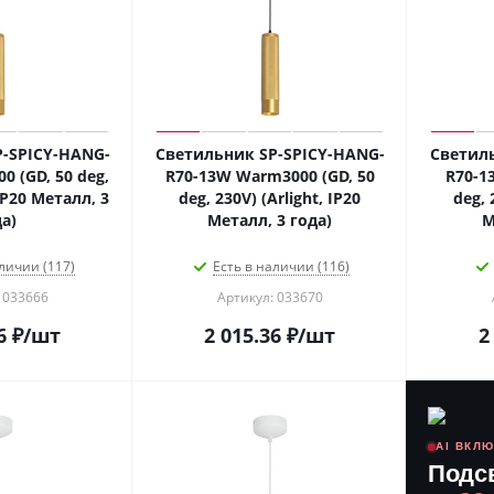
-SPICY-HANG-
Светильник SP-SPICY-HANG-
Светиль
0 (GD, 50 deg,
R70-13W Warm3000 (GD, 50
R70-1
 IP20 Металл, 3
deg, 230V) (Arlight, IP20
deg, 
а)
Металл, 3 года)
М
личии (117)
Есть в наличии (116)
 033666
Артикул: 033670
6
₽
/шт
2 015.36
₽
/шт
2
AI ВКЛ
Подс