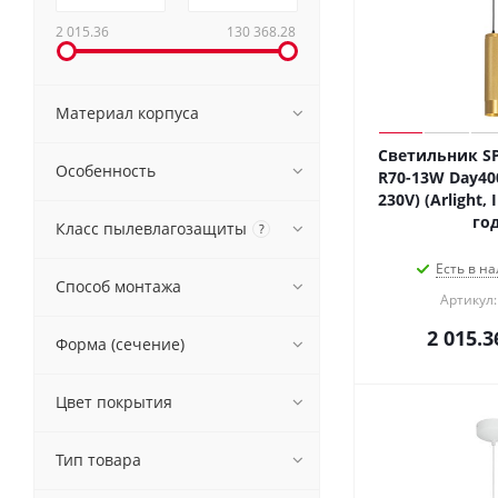
2 015.36
130 368.28
Материал корпуса
Светильник SP
Особенность
R70-13W Day400
230V) (Arlight,
год
Класс пылевлагозащиты
?
Есть в на
Способ монтажа
Артикул:
2 015.3
Форма (сечение)
Цвет покрытия
Тип товара