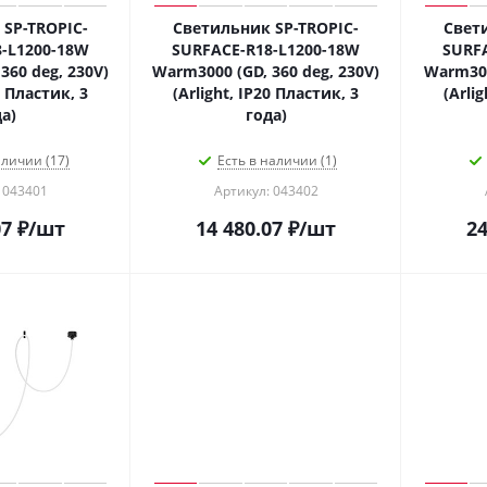
SP-TROPIC-
Светильник SP-TROPIC-
Свет
-L1200-18W
SURFACE-R18-L1200-18W
SURF
360 deg, 230V)
Warm3000 (GD, 360 deg, 230V)
Warm300
0 Пластик, 3
(Arlight, IP20 Пластик, 3
(Arli
а)
года)
аличии (17)
Есть в наличии (1)
 043401
Артикул: 043402
07
₽
/шт
14 480.07
₽
/шт
24