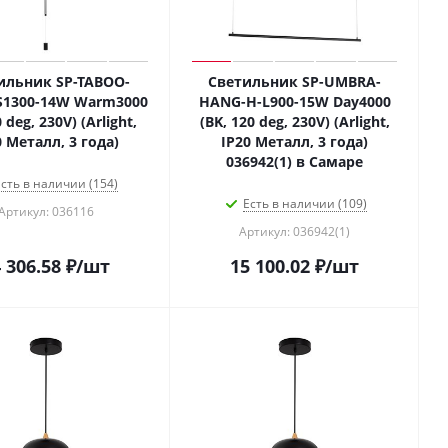
ильник SP-TABOO-
Светильник SP-UMBRA-
S1300-14W Warm3000
HANG-H-L900-15W Day4000
 deg, 230V) (Arlight,
(BK, 120 deg, 230V) (Arlight,
0 Металл, 3 года)
IP20 Металл, 3 года)
036942(1) в Самаре
сть в наличии (154)
Есть в наличии (109)
Артикул: 036116
Артикул: 036942(1)
 306.58
₽
/шт
15 100.02
₽
/шт