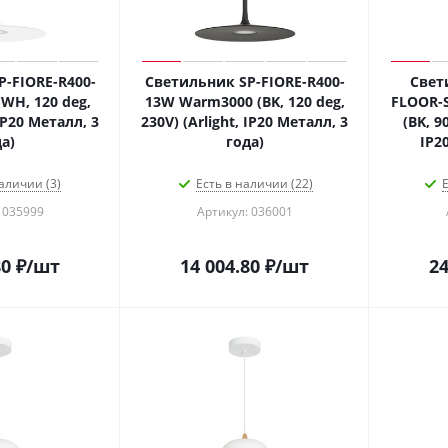
-FIORE-R400-
Светильник SP-FIORE-R400-
Свет
WH, 120 deg,
13W Warm3000 (BK, 120 deg,
FLOOR-
 IP20 Металл, 3
230V) (Arlight, IP20 Металл, 3
(BK, 90
а)
года)
IP2
аличии (3)
Есть в наличии (22)
Е
 035999
Артикул: 036001
80
₽
/шт
14 004.80
₽
/шт
24