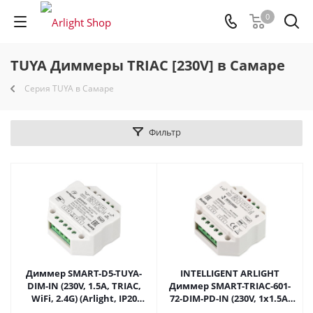
0
TUYA Диммеры TRIAC [230V] в Самаре
Серия TUYA в Самаре
Фильтр
Диммер SMART-D5-TUYA-
INTELLIGENT ARLIGHT
DIM-IN (230V, 1.5A, TRIAC,
Диммер SMART-TRIAC-601-
WiFi, 2.4G) (Arlight, IP20
72-DIM-PD-IN (230V, 1x1.5A,
Пластик, 5 лет) 032991(1) в
TUYA BLE, 2.4G) (IARL, IP20