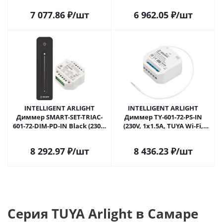
Самаре
Пластик, 5 лет) 037279 в
7 077.86
₽
/шт
6 962.05
₽
/шт
Самаре
INTELLIGENT ARLIGHT
INTELLIGENT ARLIGHT
Диммер SMART-SET-TRIAC-
Диммер TY-601-72-PS-IN
601-72-DIM-PD-IN Black (230V,
(230V, 1x1.5A, TUYA Wi-Fi,
1x1.5A, ПДУ LINE, TY, 2.4G)
433Mhz) (IARL, IP20 Пластик,
(IARL, IP20 Пластик, 5 лет)
3 года) 041588 в Самаре
8 292.97
₽
/шт
8 436.23
₽
/шт
039331 в Самаре
Серия TUYA Arlight в Самаре