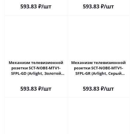
593.83
₽
/шт
593.83
₽
/шт
Механизм телевизионной
Механизм телевизионной
розетки SCT-NOBE-MTV1-
розетки SCT-NOBE-MTV1-
SFPL-GD (Arlight, Золотой
SFPL-GR (Arlight, Серый
песок) 054294 в Самаре
базальт) 054295 в Самаре
593.83
₽
/шт
593.83
₽
/шт