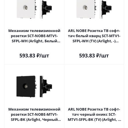
Механизм телевизионной
ARL NOBE Розетка ТВ софт-
розетки SCT-NOBE-MTV1-
тач белый кварц SCT-MTV1-
SFPL-WH (Arlight, Белый
SFPL-WH (TV) (Arlight, -)
кварц) 054292 в Самаре
054292(1) в Самаре
593.83
₽
/шт
593.83
₽
/шт
Механизм телевизионной
ARL NOBE Розетка ТВ софт-
розетки SCT-NOBE-MTV1-
тач черный оникс SCT-
SFPL-BK (Arlight, Черный
MTV1-SFPL-BK (TV) (Arlight, -)
оникс) 054293 в Самаре
054293(1) в Самаре