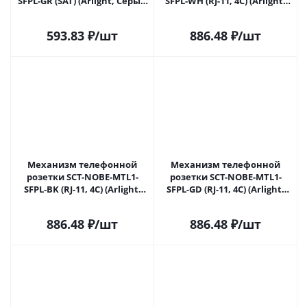
SFPL-GR (SAT) (Arlight, Серый
SFPL-WH (RJ-11, 4C) (Arlight,
базальт) 054299 в Самаре
Белый кварц) 054300 в
Самаре
593.83
₽
/шт
886.48
₽
/шт
Механизм телефонной
Механизм телефонной
розетки SCT-NOBE-MTL1-
розетки SCT-NOBE-MTL1-
SFPL-BK (RJ-11, 4C) (Arlight,
SFPL-GD (RJ-11, 4C) (Arlight,
Черный оникс) 054301 в
Золотой песок) 054302 в
Самаре
Самаре
886.48
₽
/шт
886.48
₽
/шт