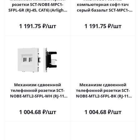
розетки SCT-NOBE-MPC1-
компьютерная софт-тач
SFPL-GR (RJ-45, CAT6) (Arlight,
серый базальт SCT-MPC1-
Серый базальт) 054307 в
SFPL-GR (RJ-45, CAT6) (Arlight,
Самаре
-) 054307(1) в Самаре
1 191.75
₽
/шт
1 191.75
₽
/шт
Механизм сдвоенной
Механизм сдвоенной
телефонной розетки SCT-
телефонной розетки SCT-
NOBE-MTL2-SFPL-WH (RJ-11,
NOBE-MTL2-SFPL-BK (RJ-11,
4C) (Arlight, Белый кварц)
4C) (Arlight, Черный оникс)
054308 в Самаре
054309 в Самаре
1 004.68
₽
/шт
1 004.68
₽
/шт