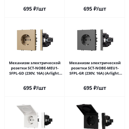
Самаре
Самаре
695
₽
/шт
695
₽
/шт
Механизм электрической
Механизм электрической
розетки SCT-NOBE-MEU1-
розетки SCT-NOBE-MEU1-
SFPL-GD (230V, 16A) (Arlight,
SFPL-GR (230V, 16A) (Arlight,
Золотой песок) 054278 в
Серый базальт) 054279 в
Самаре
Самаре
695
₽
/шт
695
₽
/шт