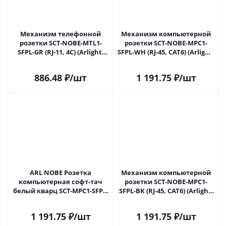
Механизм телефонной
Механизм компьютерной
розетки SCT-NOBE-MTL1-
розетки SCT-NOBE-MPC1-
SFPL-GR (RJ-11, 4C) (Arlight,
SFPL-WH (RJ-45, CAT6) (Arlight,
Серый базальт) 054303 в
Белый кварц) 054304 в
Самаре
Самаре
886.48
₽
/шт
1 191.75
₽
/шт
ARL NOBE Розетка
Механизм компьютерной
компьютерная софт-тач
розетки SCT-NOBE-MPC1-
белый кварц SCT-MPC1-SFPL-
SFPL-BK (RJ-45, CAT6) (Arlight,
WH (RJ-45, CAT6) (Arlight, -)
Черный оникс) 054305 в
054304(1) в Самаре
Самаре
1 191.75
₽
/шт
1 191.75
₽
/шт