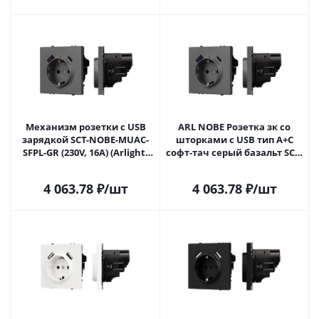
Механизм розетки с USB
ARL NOBE Розетка зк со
зарядкой SCT-NOBE-MUAC-
шторками с USB тип А+С
SFPL-GR (230V, 16A) (Arlight,
софт-тач серый базальт SCT-
Серый базальт) 054287 в
MUAC-SFPL-GR (250V, 16A)
Самаре
(Arlight, -) 054287(1) в Самаре
4 063.78
₽
/шт
4 063.78
₽
/шт