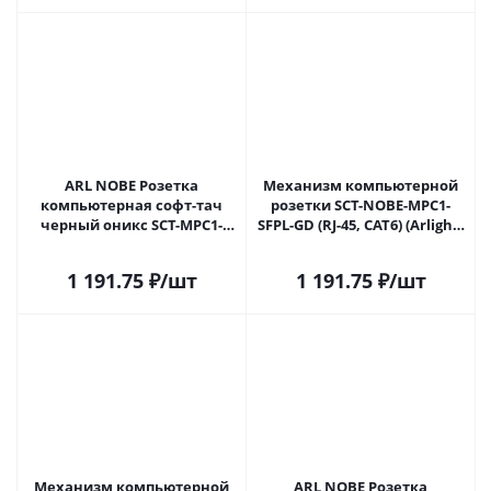
ARL NOBE Розетка
Механизм компьютерной
компьютерная софт-тач
розетки SCT-NOBE-MPC1-
черный оникс SCT-MPC1-
SFPL-GD (RJ-45, CAT6) (Arlight,
SFPL-BK (RJ-45, CAT6) (Arlight,
Золотой песок) 054306 в
-) 054305(1) в Самаре
Самаре
1 191.75
₽
/шт
1 191.75
₽
/шт
Механизм компьютерной
ARL NOBE Розетка