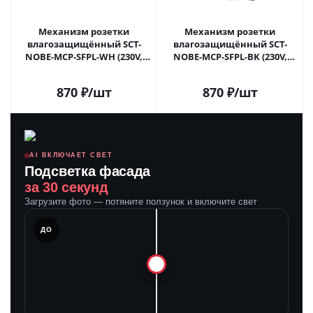
Механизм розетки
Механизм розетки
влагозащищённый SCT-
влагозащищённый SCT-
NOBE-MCP-SFPL-WH (230V,
NOBE-MCP-SFPL-BK (230V,
16A) (Arlight, Белый кварц)
16A) (Arlight, Черный оникс)
054280 в Самаре
054281 в Самаре
870
₽
/шт
870
₽
/шт
AI ВКЛЮЧАЕТ СВЕТ
Подсветка фасада
за 30 секунд
Загрузите фото — потяните ползунок и включите свет
ЛЕ
ДО