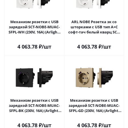
Механизм розетки с USB
ARL NOBE Розетка зк со
зарядкой SCT-NOBE-MUAC-
шторками с USB тип А+С
SFPL-WH (230V, 16A) (Arlight,
софт-тач белый кварц SCT-
Белый кварц) 054284 в
MUAC-SFPL-WH (250V, 16A)
Самаре
(Arlight, -) 054284(1) в Самаре
4 063.78
₽
/шт
4 063.78
₽
/шт
Механизм розетки с USB
Механизм розетки с USB
зарядкой SCT-NOBE-MUAC-
зарядкой SCT-NOBE-MUAC-
SFPL-BK (230V, 16A) (Arlight,
SFPL-GD (230V, 16A) (Arlight,
Черный оникс) 054285 в
Золотой песок) 054286 в
Самаре
Самаре
4 063.78
₽
/шт
4 063.78
₽
/шт