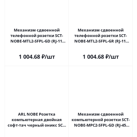
Механизм сдвоенной
Механизм сдвоенной
телефонной розетки SCT-
телефонной розетки SCT-
NOBE-MTL2-SFPL-GD (RJ-11,
NOBE-MTL2-SFPL-GR (RJ-11,
4C) (Arlight, Золотой песок)
4C) (Arlight, Серый базальт)
054310 в Самаре
054311 в Самаре
1 004.68
₽
/шт
1 004.68
₽
/шт
ARL NOBE Розетка
Механизм сдвоенной
компьютерная двойная
компьютерной розетки SCT-
софт-тач черный оникс SCT-
NOBE-MPC2-SFPL-GD (RJ-45,
MPC2-SFPL-BK (2хRJ-45, CAT6)
CAT6) (Arlight, Золотой
(Arlight, -) 054313(1) в Самаре
песок) 054314 в Самаре