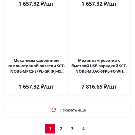
1 657.32
₽
/шт
1 657.32
₽
/шт
Механизм сдвоенной
Механизм розетки с
компьютерной розетки SCT-
быстрой USB зарядкой SCT-
NOBE-MPC2-SFPL-GR (RJ-45,
NOBE-MUAC-SFPL-FC-WH
CAT6) (Arlight, Серый
(65W, QC3) (Arlight, Белый
базальт) 054315 в Самаре
кварц) 054316 в Самаре
1 657.32
₽
/шт
7 816.65
₽
/шт
Показать еще
1
2
3
4