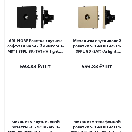
ARL NOBE Розетка спутник
Механизм спутниковой
софт-тач черный оникс SCT-
розетки SCT-NOBE-MST1-
MST1-SFPL-BK (SAT) (Arlight, -)
SFPL-GD (SAT) (Arlight,
054297(1) в Самаре
Золотой песок) 054298 в
Самаре
593.83
₽
/шт
593.83
₽
/шт
Механизм спутниковой
Механизм телефонной
розетки SCT-NOBE-MST1-
розетки SCT-NOBE-MTL1-