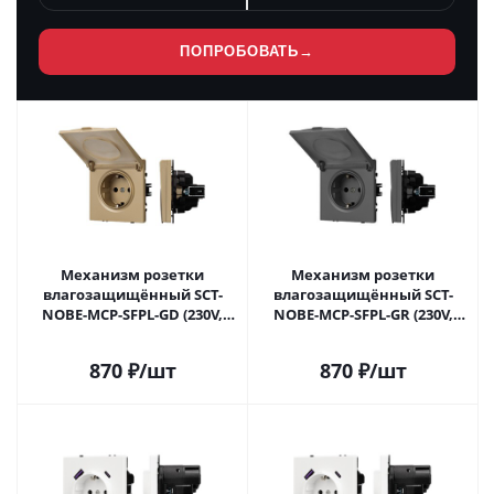
ПОПРОБОВАТЬ
→
Механизм розетки
Механизм розетки
влагозащищённый SCT-
влагозащищённый SCT-
NOBE-MCP-SFPL-GD (230V,
NOBE-MCP-SFPL-GR (230V,
16A) (Arlight, Золотой песок)
16A) (Arlight, Серый базальт)
054282 в Самаре
054283 в Самаре
870
₽
/шт
870
₽
/шт