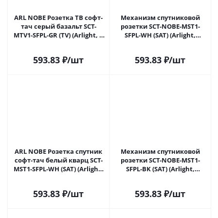
ARL NOBE Розетка ТВ софт-
Механизм спутниковой
тач серый базальт SCT-
розетки SCT-NOBE-MST1-
MTV1-SFPL-GR (TV) (Arlight, -)
SFPL-WH (SAT) (Arlight,
054295(1) в Самаре
Белый кварц) 054296 в
Самаре
593.83
₽
/шт
593.83
₽
/шт
ARL NOBE Розетка спутник
Механизм спутниковой
софт-тач белый кварц SCT-
розетки SCT-NOBE-MST1-
MST1-SFPL-WH (SAT) (Arlight,
SFPL-BK (SAT) (Arlight,
-) 054296(1) в Самаре
Черный оникс) 054297 в
Самаре
593.83
₽
/шт
593.83
₽
/шт