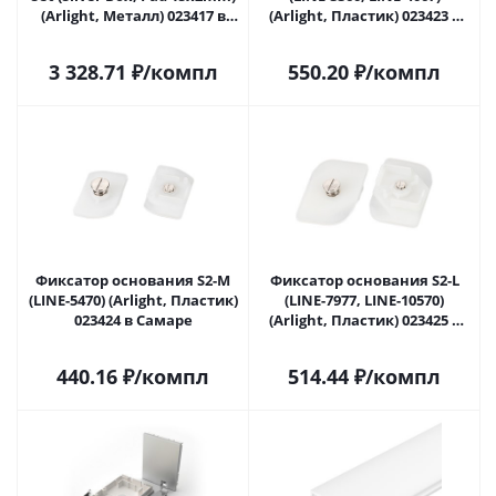
(Arlight, Металл) 023417 в
(Arlight, Пластик) 023423 в
Самаре
Самаре
3 328.71
₽
/компл
550.20
₽
/компл
Фиксатор основания S2-M
Фиксатор основания S2-L
(LINE-5470) (Arlight, Пластик)
(LINE-7977, LINE-10570)
023424 в Самаре
(Arlight, Пластик) 023425 в
Самаре
440.16
₽
/компл
514.44
₽
/компл