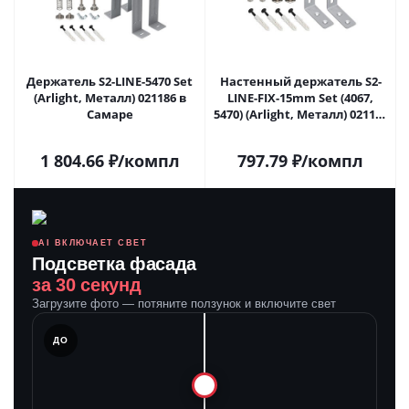
Держатель S2-LINE-5470 Set
Настенный держатель S2-
(Arlight, Металл) 021186 в
LINE-FIX-15mm Set (4067,
Самаре
5470) (Arlight, Металл) 021187
в Самаре
1 804.66
₽
/компл
797.79
₽
/компл
AI ВКЛЮЧАЕТ СВЕТ
Подсветка фасада
за 30 секунд
Загрузите фото — потяните ползунок и включите свет
ЛЕ
ДО