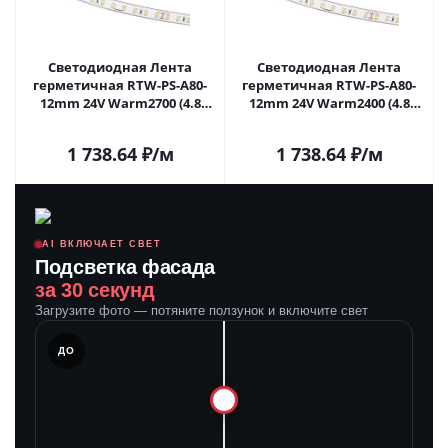
Светодиодная Лента
Светодиодная Лента
герметичная RTW-PS-A80-
герметичная RTW-PS-A80-
12mm 24V Warm2700 (4.8
12mm 24V Warm2400 (4.8
W/m, IP67, TWP100, 5m)
W/m, IP67, TWP100, 5m)
(Arlight, -) 045164 в Самаре
(Arlight, -) 053506 в Самаре
1 738.64
₽
/м
1 738.64
₽
/м
AI ВКЛЮЧАЕТ СВЕТ
Подсветка фасада
за 30 секунд
Загрузите фото — потяните ползунок и включите свет
ЛЕ
ДО