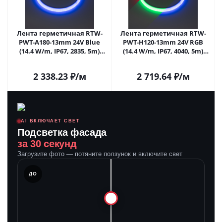
Лента герметичная RTW-
Лента герметичная RTW-
PWT-A180-13mm 24V Blue
PWT-H120-13mm 24V RGB
(14.4 W/m, IP67, 2835, 5m)
(14.4 W/m, IP67, 4040, 5m)
(Arlight, 14.4 Вт/м, IP67)
(Arlight, Герметичный)
2 338.23
₽
/м
2 719.64
₽
/м
AI ВКЛЮЧАЕТ СВЕТ
Подсветка фасада
за 30 секунд
Загрузите фото — потяните ползунок и включите свет
ЛЕ
ДО