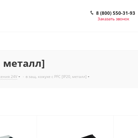
8 (800) 550-31-93
Заказать звонок
, металл]
жения 24V
-
в защ. кожухе с PFC [IP20, металл]