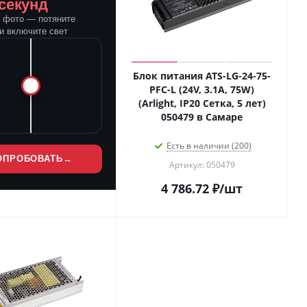
 секунд
е фото — потяните
и включите свет
Блок питания ATS-LG-24-75-
PFC-L (24V, 3.1A, 75W)
(Arlight, IP20 Сетка, 5 лет)
050479 в Самаре
Есть в наличии (200)
ОПРОБОВАТЬ
→
Артикул: 050479
4 786.72
₽
/шт