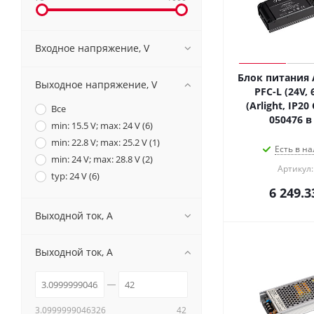
Входное напряжение, V
Блок питания A
Выходное напряжение, V
PFC-L (24V, 
(Arlight, IP20
Все
050476 в
min: 15.5 V; max: 24 V (
6
)
min: 22.8 V; max: 25.2 V (
1
)
Есть в на
min: 24 V; max: 28.8 V (
2
)
Артикул:
typ: 24 V (
6
)
6 249.3
Выходной ток, A
Выходной ток, A
3.0999999046326
42