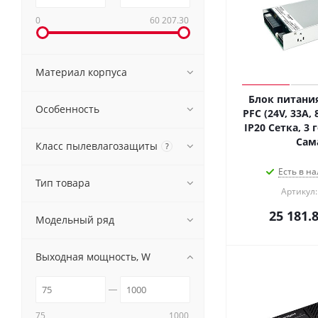
0
60 207.30
Материал корпуса
Блок питания
Особенность
PFC (24V, 33A, 
IP20 Сетка, 3 
Сам
Класс пылевлагозащиты
?
Есть в на
Тип товара
Артикул:
25 181.
Модельный ряд
Выходная мощность, W
75
1000