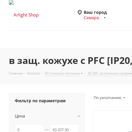
Ваш город
Самара
в защ. кожухе с PFC [IP20
Главная
-
Каталог
-
Источники питания
-
AC/DC источники напря
По умолчанию
Фильтр по параметрам
Цена