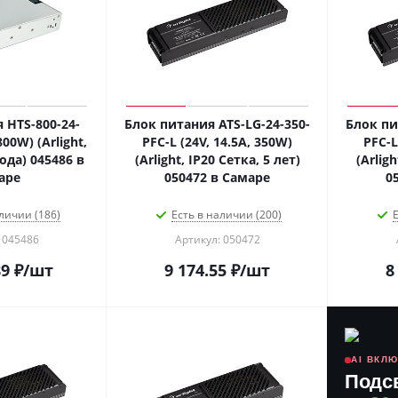
 HTS-800-24-
Блок питания ATS-LG-24-350-
Блок пи
800W) (Arlight,
PFC-L (24V, 14.5A, 350W)
PFC-L
года) 045486 в
(Arlight, IP20 Сетка, 5 лет)
(Arligh
аре
050472 в Самаре
0
личии (186)
Есть в наличии (200)
Е
 045486
Артикул: 050472
89
₽
/шт
9 174.55
₽
/шт
8
AI ВКЛ
Подс