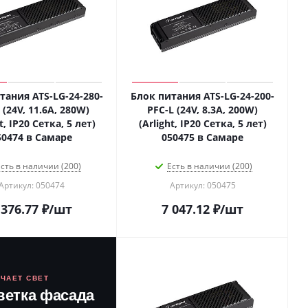
тания ATS-LG-24-280-
Блок питания ATS-LG-24-200-
 (24V, 11.6A, 280W)
PFC-L (24V, 8.3A, 200W)
t, IP20 Сетка, 5 лет)
(Arlight, IP20 Сетка, 5 лет)
50474 в Самаре
050475 в Самаре
сть в наличии (200)
Есть в наличии (200)
Артикул: 050474
Артикул: 050475
 376.77
₽
/шт
7 047.12
₽
/шт
ЮЧАЕТ СВЕТ
ветка фасада