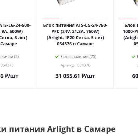
TS-LG-24-500-
Блок питания ATS-LG-24-750-
Блок 
0.9A, 500W)
PFC (24V, 31.3A, 750W)
1000-P
 Сетка, 5 лет)
(Arlight, IP20 Сетка, 5 лет)
(Arligh
 Самаре
054376 в Самаре
0
аличии (7)
Есть в наличии (75)
 054375
Артикул: 054376
56
₽
/шт
31 055.61
₽
/шт
60
и питания Arlight в Самаре