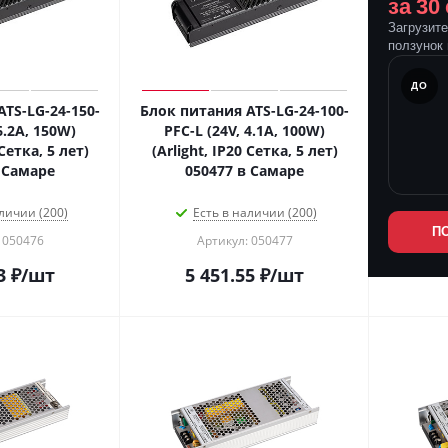
за 30
Загрузит
ползунок 
ПОСЛЕ
ДО
TS-LG-24-150-
Блок питания ATS-LG-24-100-
6.2A, 150W)
PFC-L (24V, 4.1A, 100W)
 Сетка, 5 лет)
(Arlight, IP20 Сетка, 5 лет)
 Самаре
050477 в Самаре
личии (200)
Есть в наличии (200)
П
 050476
Артикул: 050477
3
₽
/шт
5 451.55
₽
/шт