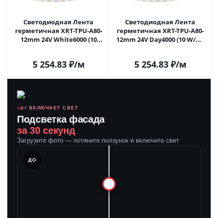
Светодиодная Лента
Светодиодная Лента
герметичная XRT-TPU-A80-
герметичная XRT-TPU-A80-
12mm 24V White6000 (10
12mm 24V Day4000 (10 W/m,
W/m, IP67, 10m) (Arlight,
IP67, 10m) (Arlight, CRI>90)
CRI>90) 058699 в Самаре
058700 в Самаре
5 254.83
₽
/м
5 254.83
₽
/м
AI ВКЛЮЧАЕТ СВЕТ
Подсветка фасада
за 30 секунд
Загрузите фото — потяните ползунок и включите свет
ЛЕ
ДО