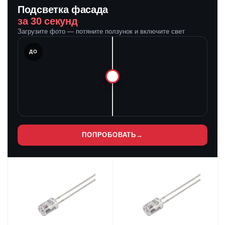
Подсветка фасада
за 30 секунд
Загрузите фото — потяните ползунок и включите свет
ЛЕ
ДО
ПОПРОБОВАТЬ
→