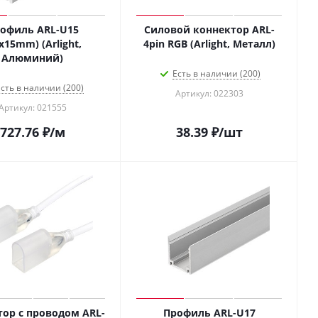
офиль ARL-U15
Силовой коннектор ARL-
x15mm) (Arlight,
4pin RGB (Arlight, Металл)
Алюминий)
Есть в наличии (200)
сть в наличии (200)
Артикул: 022303
Артикул: 021555
727.76
₽
/м
38.39
₽
/шт
тор с проводом ARL-
Профиль ARL-U17