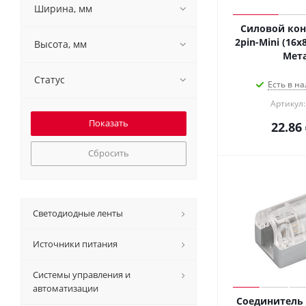
Ширина, мм
Силовой кон
2pin-Mini (16x
Высота, мм
Мета
Статус
Есть в на
Артикул:
22.86
Сбросить
Светодиодные ленты
Источники питания
Системы управления и
автоматизации
Соединитель 