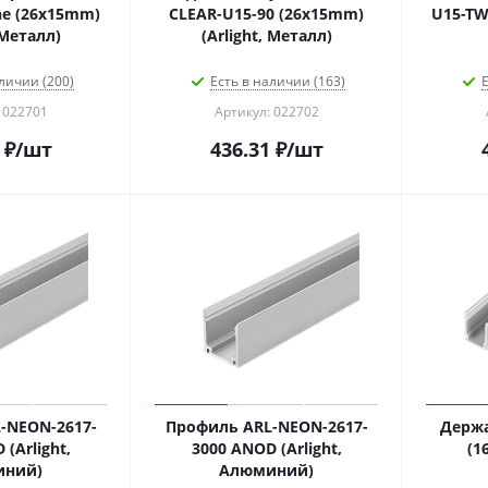
ne (26x15mm)
CLEAR-U15-90 (26x15mm)
U15-TWI
 Металл)
(Arlight, Металл)
личии (200)
Есть в наличии (163)
Е
 022701
Артикул: 022702
₽
/шт
436.31
₽
/шт
-NEON-2617-
Профиль ARL-NEON-2617-
Держа
(Arlight,
3000 ANOD (Arlight,
(1
иний)
Алюминий)