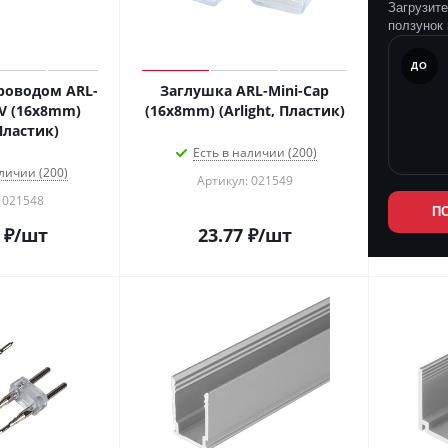
Загрузит
ползунок 
ПОСЛЕ
ДО
роводом ARL-
Заглушка ARL-Mini-Cap
4V (16x8mm)
(16x8mm) (Arlight, Пластик)
 Пластик)
Есть в наличии (200)
личии (200)
Артикул: 021549
 021548
П
₽
/шт
23.77
₽
/шт