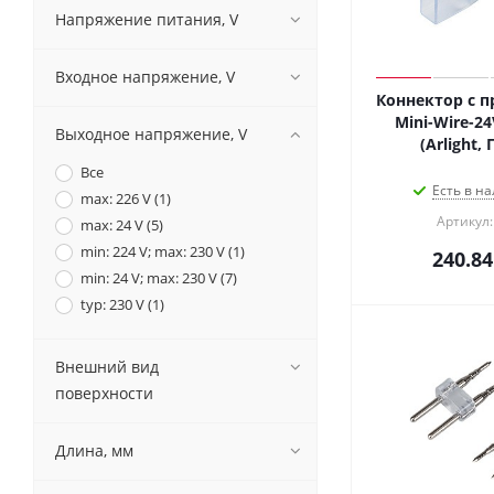
Напряжение питания, V
Входное напряжение, V
Коннектор с п
Mini-Wire-2
Выходное напряжение, V
(Arlight,
Все
Есть в на
max: 226 V (
1
)
Артикул:
max: 24 V (
5
)
min: 224 V; max: 230 V (
1
)
240.84
min: 24 V; max: 230 V (
7
)
typ: 230 V (
1
)
Внешний вид
поверхности
Длина, мм