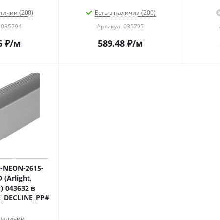
личии (200)
Есть в наличии (200)
 035794
Артикул: 035795
6
₽
/м
589.48
₽
/м
-NEON-2615-
(Arlight,
 043632 в
_DECLINE_PP#
 наличии