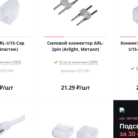
RL-U15-Cap
Силовой коннектор ARL-
Коннек
 Пластик)
2pin (Arlight, Металл)
U15-
личии (200)
Есть в наличии (200)
Е
 021240
Артикул: 021241
₽
/шт
21.29
₽
/шт
AI ВКЛ
Подс
за 30