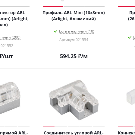
нектор ARL-
Профиль ARL-Mini (16x8mm)
Пр
8mm) (Arlight,
(Arlight, Алюминий)
(26
лл)
Есть в наличии (10)
личии (200)
Е
Артикул: 021554
 021552
₽
/шт
594.25
₽
/м
прямой ARL-
Соединитель угловой ARL-
Коннек