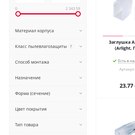
0
2 343.59
Материал корпуса
Заглушка A
Класс пылевлагозащиты
?
(Arlight,
Есть в на
Способ монтажа
Артикул:
Назначение
23.77
Форма (сечение)
Цвет покрытия
Тип товара