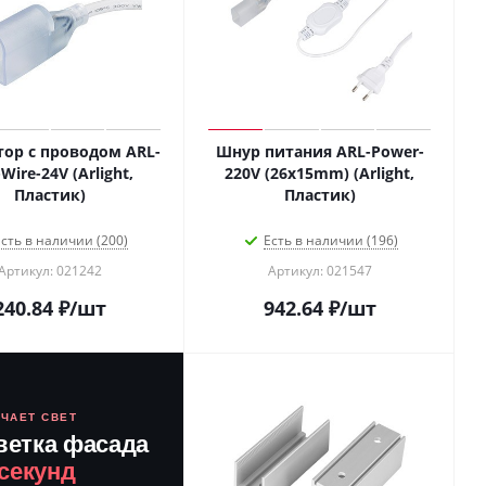
тор с проводом ARL-
Шнур питания ARL-Power-
Wire-24V (Arlight,
220V (26x15mm) (Arlight,
Пластик)
Пластик)
сть в наличии (200)
Есть в наличии (196)
Артикул: 021242
Артикул: 021547
240.84
₽
/шт
942.64
₽
/шт
ЮЧАЕТ СВЕТ
ветка фасада
 секунд