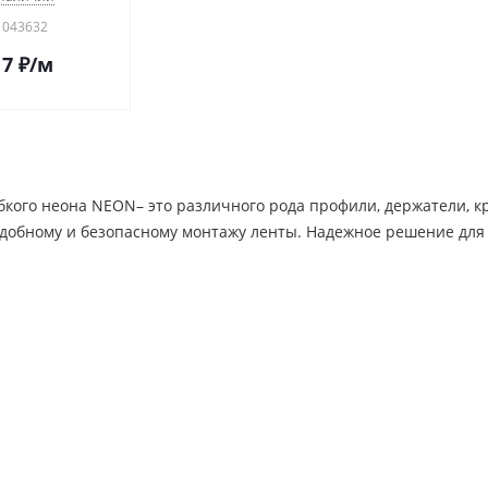
 043632
17
₽
/м
бкого неона NEON– это различного рода профили, держатели, к
добному и безопасному монтажу ленты. Надежное решение для