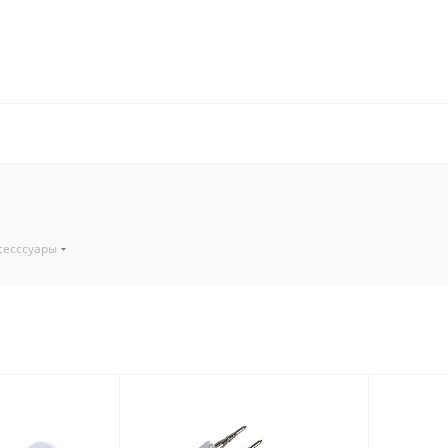
сесссуары