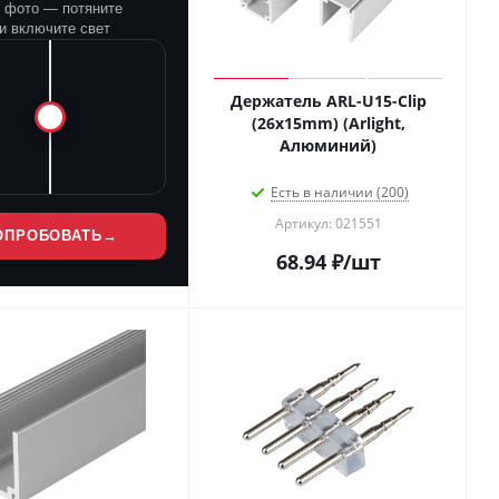
е фото — потяните
и включите свет
Держатель ARL-U15-Clip
(26x15mm) (Arlight,
Алюминий)
Есть в наличии (200)
Артикул: 021551
ОПРОБОВАТЬ
→
68.94
₽
/шт