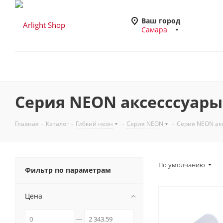
Ваш город
Самара
Серия NEON аксесссуары
Главная
-
Каталог
-
Гибкий неон
-
Серия NEON
-
Серия NEON ак
По умолчанию
Фильтр по параметрам
Цена