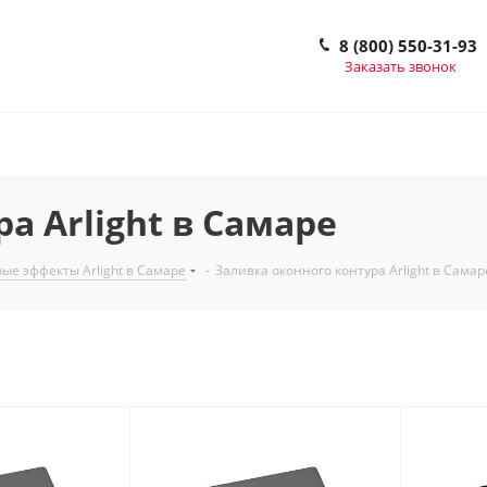
8 (800) 550-31-93
Заказать звонок
а Arlight в Самаре
ые эффекты Arlight в Самаре
-
Заливка оконного контура Arlight в Самар