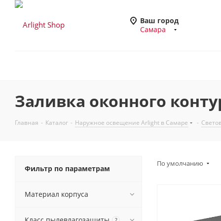
Ваш город
Самара
Заливка оконного контур
Главная
-
Каталог
-
Наружное освещение Arlight в Самаре
-
Светов
По умолчанию
Фильтр по параметрам
Материал корпуса
Класс пылевлагозащиты
?