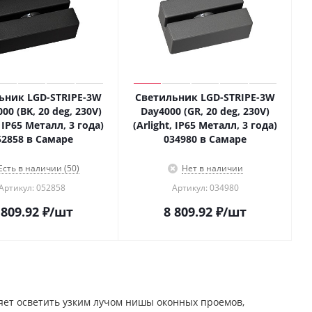
ьник LGD-STRIPE-3W
Светильник LGD-STRIPE-3W
0 (BK, 20 deg, 230V)
Day4000 (GR, 20 deg, 230V)
, IP65 Металл, 3 года)
(Arlight, IP65 Металл, 3 года)
52858 в Самаре
034980 в Самаре
Есть в наличии (50)
Нет в наличии
Артикул: 052858
Артикул: 034980
 809.92
₽
/шт
8 809.92
₽
/шт
яет осветить узким лучoм нишы оконных проемов,