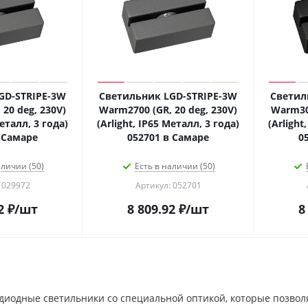
GD-STRIPE-3W
Светильник LGD-STRIPE-3W
Светил
20 deg, 230V)
Warm2700 (GR, 20 deg, 230V)
Warm300
Металл, 3 года)
(Arlight, IP65 Металл, 3 года)
(Arlight
 Самаре
052701 в Самаре
0
аличии (50)
Есть в наличии (50)
 029972
Артикул: 052701
2
₽
/шт
8 809.92
₽
/шт
8
диодные светильники со специальной оптикой, которые позвол