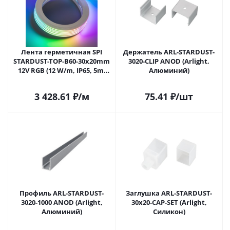
Лента герметичная SPI
Держатель ARL-STARDUST-
STARDUST-TOP-B60-30x20mm
3020-CLIP ANOD (Arlight,
12V RGB (12 W/m, IP65, 5m,
Алюминий)
wire x1) (Arlight, 12 Вт/м,
IP65)
3 428.61
₽
/м
75.41
₽
/шт
Профиль ARL-STARDUST-
Заглушка ARL-STARDUST-
3020-1000 ANOD (Arlight,
30x20-CAP-SET (Arlight,
Алюминий)
Силикон)