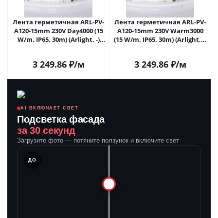
Лента герметичная ARL-PV-
Лента герметичная ARL-PV-
A120-15mm 230V Day4000 (15
A120-15mm 230V Warm3000
W/m, IP65, 30m) (Arlight, -)
(15 W/m, IP65, 30m) (Arlight, -)
054703 в Самаре
054704 в Самаре
3 249.86
₽
/м
3 249.86
₽
/м
AI ВКЛЮЧАЕТ СВЕТ
Подсветка фасада
за 30 секунд
Загрузите фото — потяните ползунок и включите свет
ЛЕ
ДО